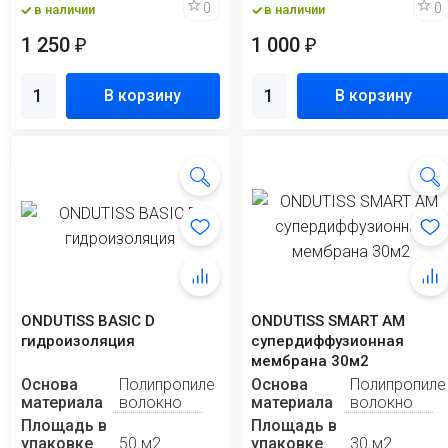
0
0
в наличии
в наличии
1 250
1 000
₽
₽
В корзину
В корзину
ONDUTISS BASIC D
ONDUTISS SMART AM
гидроизоляция
супердиффузионная
мембрана 30м2
Основа
Полипропиленовое
Основа
Полипропиле
материала
волокно
материала
волокно
Площадь в
Площадь в
упаковке
50 м2
упаковке
30 м2