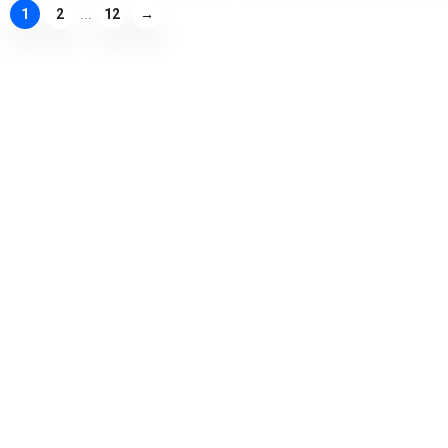
...
1
2
12
→