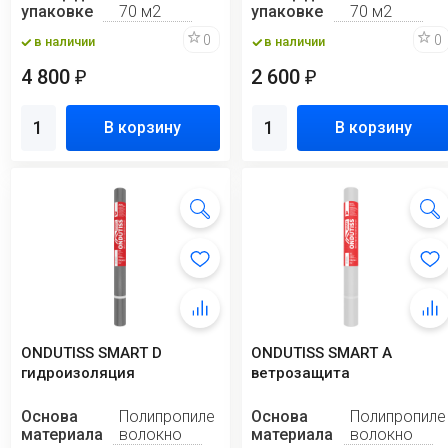
упаковке
70 м2
упаковке
70 м2
0
0
в наличии
в наличии
4 800
2 600
₽
₽
В корзину
В корзину
ONDUTISS SMART D
ONDUTISS SMART А
гидроизоляция
ветрозащита
Основа
Полипропиленовое
Основа
Полипропиле
материала
волокно
материала
волокно