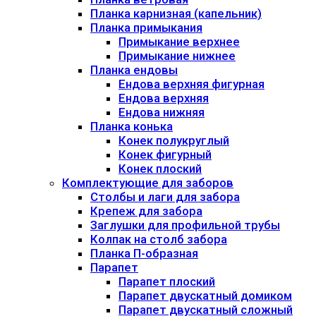
Планка карнизная (капельник)
Планка примыкания
Примыкание верхнее
Примыкание нижнее
Планка ендовы
Ендова верхняя фигурная
Ендова верхняя
Ендова нижняя
Планка конька
Конек полукруглый
Конек фигурный
Конек плоский
Комплектующие для заборов
Столбы и лаги для забора
Крепеж для забора
Заглушки для профильной трубы
Колпак на столб забора
Планка П-образная
Парапет
Парапет плоский
Парапет двускатный домиком
Парапет двускатный сложный