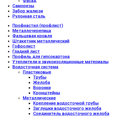
Фасад
Саморезы
Забор жалюзи
Рулонная сталь
Профнастил (профлист)
Металлочерепица
Фальцевая кровля
Штакетник металлический
Гофролист
Гладкий лист
Профиль для гипсокартона
Утеплители и звукоизоляционные материалы
Водосточная система
Пластиковые
Трубы
Желоба
Воронки
Кронштейны
Металлические
Крепление водосточной трубы
Заглушки водосточного желоба
Соединитель водосточного желоба