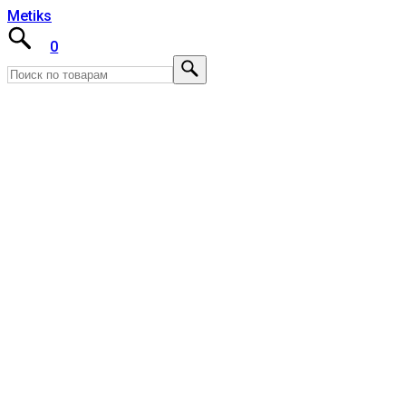
Metiks
0