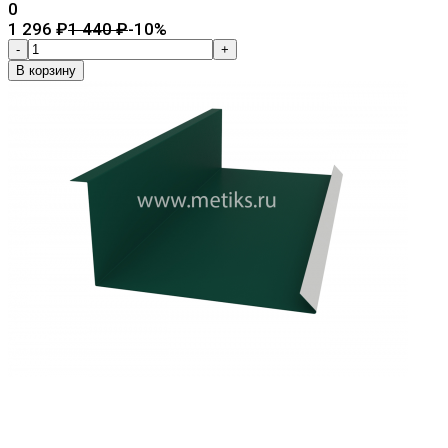
0
1 296
₽
1 440
₽
-10%
-
+
В корзину