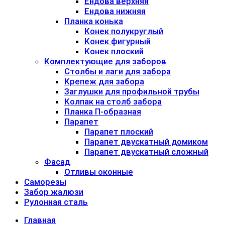
Ендова верхняя
Ендова нижняя
Планка конька
Конек полукруглый
Конек фигурный
Конек плоский
Комплектующие для заборов
Столбы и лаги для забора
Крепеж для забора
Заглушки для профильной трубы
Колпак на столб забора
Планка П-образная
Парапет
Парапет плоский
Парапет двускатный домиком
Парапет двускатный сложный
Фасад
Отливы оконные
Саморезы
Забор жалюзи
Рулонная сталь
Главная