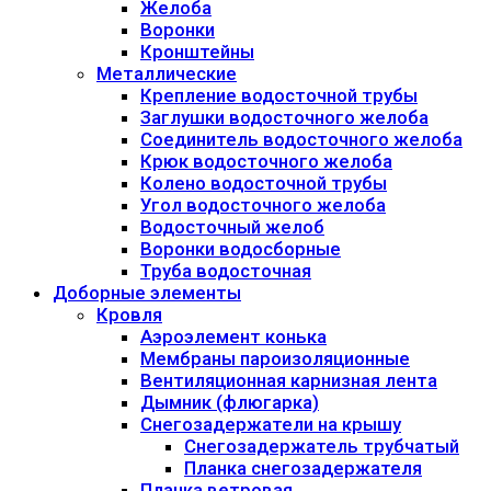
Желоба
Воронки
Кронштейны
Металлические
Крепление водосточной трубы
Заглушки водосточного желоба
Соединитель водосточного желоба
Крюк водосточного желоба
Колено водосточной трубы
Угол водосточного желоба
Водосточный желоб
Воронки водосборные
Труба водосточная
Доборные элементы
Кровля
Аэроэлемент конька
Мембраны пароизоляционные
Вентиляционная карнизная лента
Дымник (флюгарка)
Снегозадержатели на крышу
Снегозадержатель трубчатый
Планка снегозадержателя
Планка ветровая