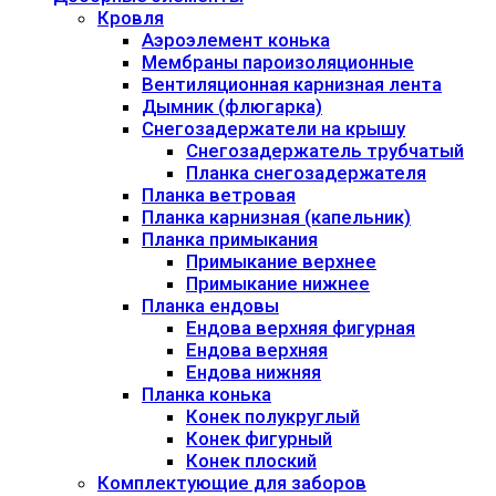
Кровля
Аэроэлемент конька
Мембраны пароизоляционные
Вентиляционная карнизная лента
Дымник (флюгарка)
Снегозадержатели на крышу
Снегозадержатель трубчатый
Планка снегозадержателя
Планка ветровая
Планка карнизная (капельник)
Планка примыкания
Примыкание верхнее
Примыкание нижнее
Планка ендовы
Ендова верхняя фигурная
Ендова верхняя
Ендова нижняя
Планка конька
Конек полукруглый
Конек фигурный
Конек плоский
Комплектующие для заборов