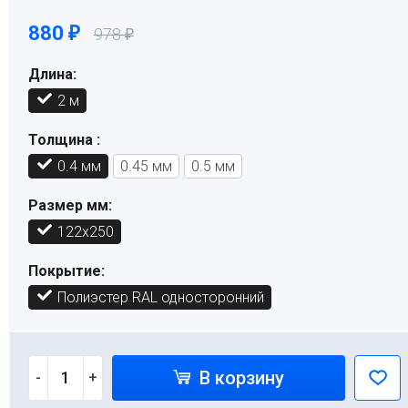
880
₽
978
₽
Длина:
2 м
Толщина :
0.4 мм
0.45 мм
0.5 мм
Размер мм:
122х250
Покрытие:
Полиэстер RAL односторонний
В корзину
-
+