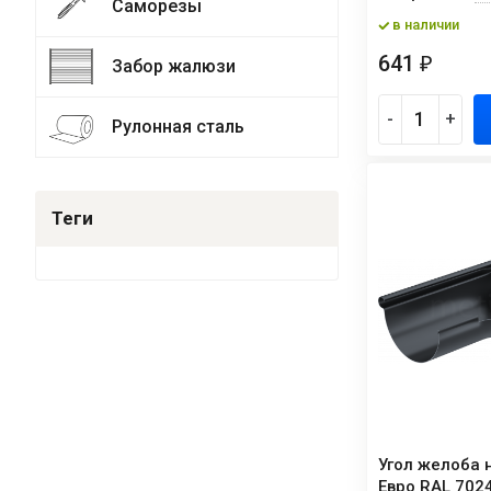
Саморезы
в наличии
641
₽
Забор жалюзи
-
+
Рулонная сталь
Теги
Угол желоба 
Евро RAL 7024