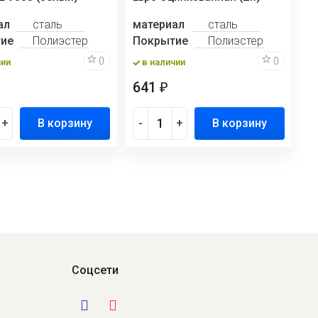
ал
сталь
материал
сталь
ие
Полиэстер
Покрытие
Полиэстер
0
0
чии
в наличии
641
₽
+
В корзину
-
+
В корзину
Соцсети