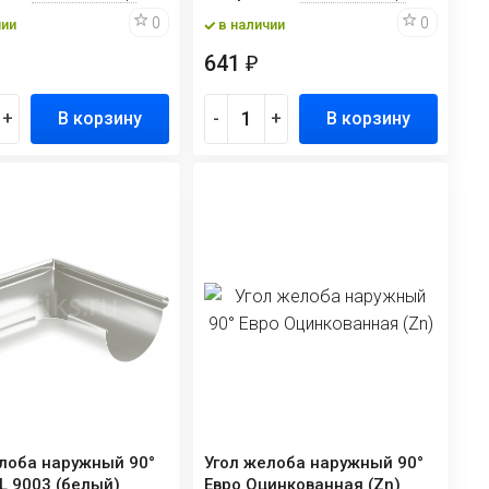
0
0
чии
в наличии
641
₽
+
В корзину
-
+
В корзину
лоба наружный 90°
Угол желоба наружный 90°
L 9003 (белый)
Евро Оцинкованная (Zn)