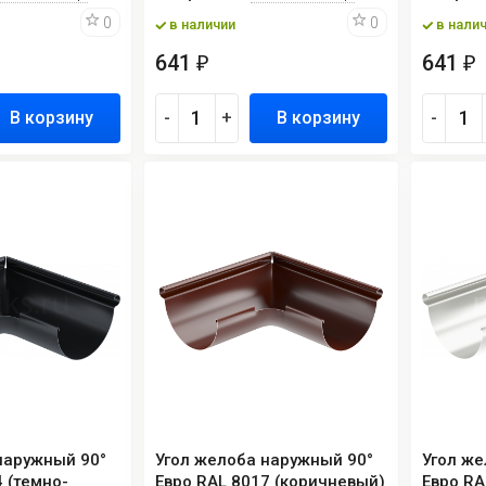
0
0
в наличии
в нали
641
641
₽
₽
В корзину
-
+
В корзину
-
наружный 90°
Угол желоба наружный 90°
Угол же
 (темно-
Евро RAL 8017 (коричневый)
Евро RA