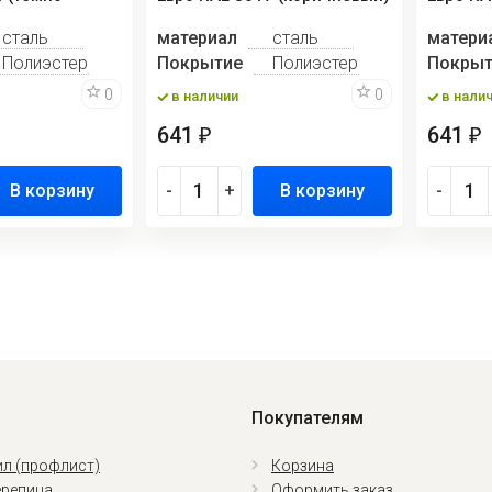
сталь
материал
сталь
матери
Полиэстер
Покрытие
Полиэстер
Покрыт
0
0
в наличии
в нали
641
641
₽
₽
В корзину
-
+
В корзину
-
Покупателям
л (профлист)
Корзина
репица
Оформить заказ