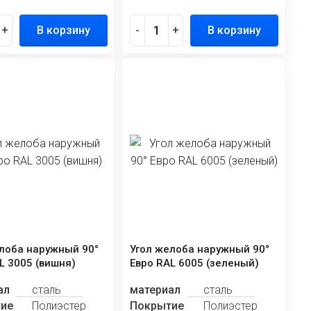
+
В корзину
-
+
В корзину
лоба наружный 90°
Угол желоба наружный 90°
L 3005 (вишня)
Евро RAL 6005 (зеленый)
ал
сталь
материал
сталь
ие
Полиэстер
Покрытие
Полиэстер