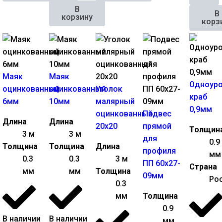
В
В
корзину
корз
Маяк
Маяк
Одноур
оцинкованный
оцинкованный
Уголок
краб
6мм
10мм
малярный
0,9мм
оцинкованный
Подвес
Длина
Длина
20х20
прямой
Толщин
3 м
3 м
для
0.9
Толщина
Толщина
Длина
профиля
мм
0.3
0.3
3 м
ПП 60х27-
Страна
мм
мм
Толщина
09мм
Ро
0.3
мм
Толщина
0.9
В наличии
В наличии
мм