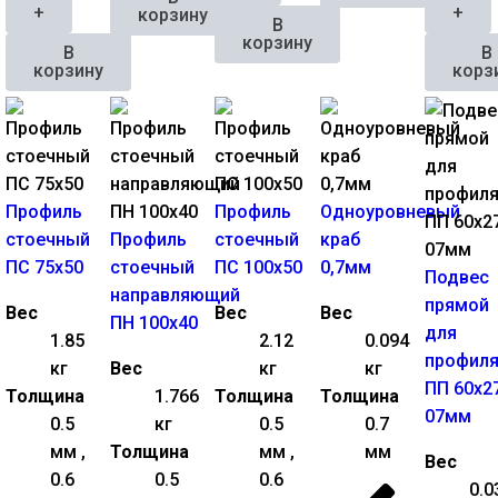
+
+
корзину
В
корзину
В
В
корзину
корз
Профиль
Профиль
Одноуровневый
стоечный
Профиль
стоечный
краб
ПС 75х50
стоечный
ПС 100х50
0,7мм
Подвес
направляющий
прямой
Вес
Вес
Вес
ПН 100х40
для
1.85
2.12
0.094
профил
кг
Вес
кг
кг
ПП 60х2
Толщина
1.766
Толщина
Толщина
07мм
0.5
кг
0.5
0.7
мм ,
Толщина
мм ,
мм
Вес
0.6
0.5
0.6
0.0