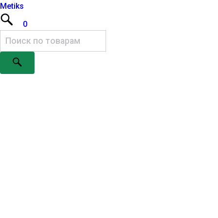
Metiks
0