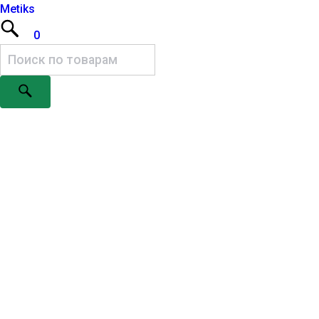
Metiks
0