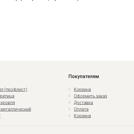
Покупателям
л (профлист)
Корзина
репица
Оформить заказ
 кровля
Доставка
 металлический
Оплата
т
Корзина