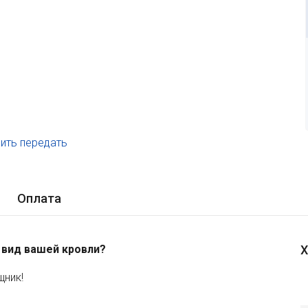
ить передать
.
Оплата
 вид вашей кровли?
Х
ник!