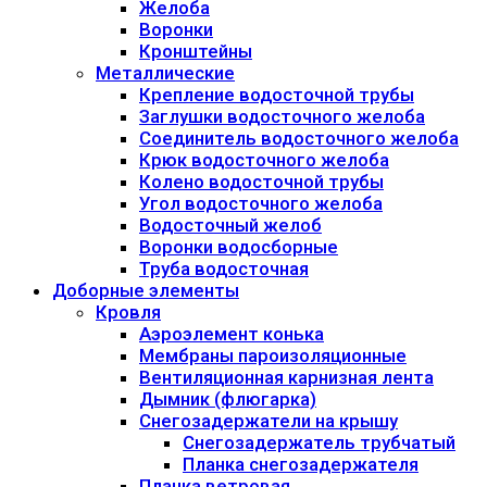
Желоба
Воронки
Кронштейны
Металлические
Крепление водосточной трубы
Заглушки водосточного желоба
Соединитель водосточного желоба
Крюк водосточного желоба
Колено водосточной трубы
Угол водосточного желоба
Водосточный желоб
Воронки водосборные
Труба водосточная
Доборные элементы
Кровля
Аэроэлемент конька
Мембраны пароизоляционные
Вентиляционная карнизная лента
Дымник (флюгарка)
Снегозадержатели на крышу
Снегозадержатель трубчатый
Планка снегозадержателя
Планка ветровая