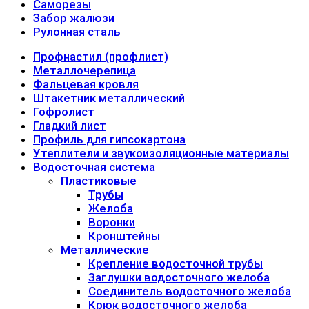
Саморезы
Забор жалюзи
Рулонная сталь
Профнастил (профлист)
Металлочерепица
Фальцевая кровля
Штакетник металлический
Гофролист
Гладкий лист
Профиль для гипсокартона
Утеплители и звукоизоляционные материалы
Водосточная система
Пластиковые
Трубы
Желоба
Воронки
Кронштейны
Металлические
Крепление водосточной трубы
Заглушки водосточного желоба
Соединитель водосточного желоба
Крюк водосточного желоба