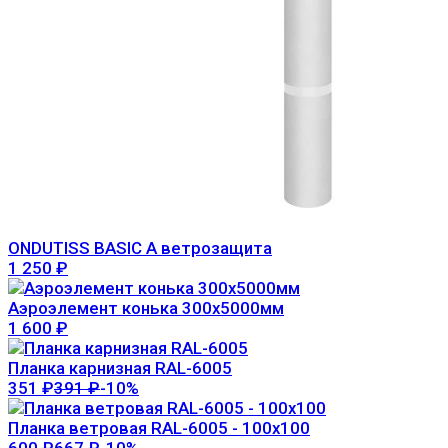
ONDUTISS BASIC A ветрозащита
1 250
₽
Аэроэлемент конька 300х5000мм
1 600
₽
Планка карнизная RAL-6005
351
₽
391
₽
-10%
Планка ветровая RAL-6005 - 100х100
600
₽
667
₽
-10%