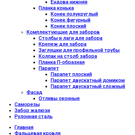
Ендова нижняя
Планка конька
Конек полукруглый
Конек фигурный
Конек плоский
Комплектующие для заборов
Столбы и лаги для забора
Крепеж для забора
Заглушки для профильной трубы
Колпак на столб забора
Планка П-образная
Парапет
Парапет плоский
Парапет двускатный домиком
Парапет двускатный сложный
Фасад
Отливы оконные
Саморезы
Забор жалюзи
Рулонная сталь
Главная
Фальцевая кровля