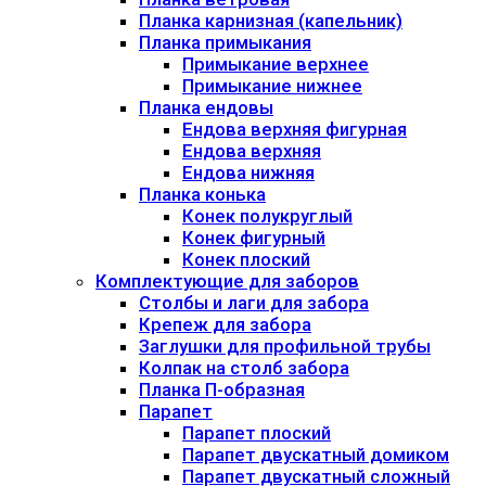
Планка карнизная (капельник)
Планка примыкания
Примыкание верхнее
Примыкание нижнее
Планка ендовы
Ендова верхняя фигурная
Ендова верхняя
Ендова нижняя
Планка конька
Конек полукруглый
Конек фигурный
Конек плоский
Комплектующие для заборов
Столбы и лаги для забора
Крепеж для забора
Заглушки для профильной трубы
Колпак на столб забора
Планка П-образная
Парапет
Парапет плоский
Парапет двускатный домиком
Парапет двускатный сложный