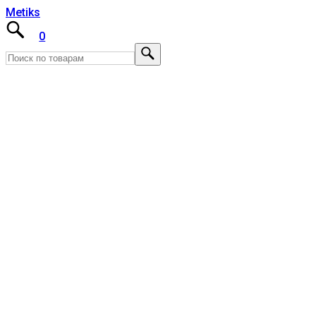
Metiks
0