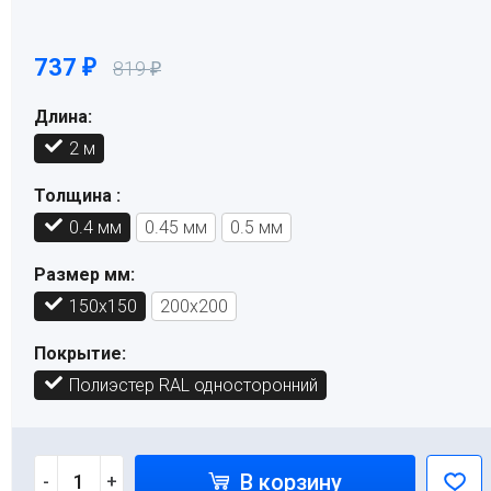
737
₽
819
₽
Длина:
2 м
Толщина :
0.4 мм
0.45 мм
0.5 мм
Размер мм:
150х150
200х200
Покрытие:
Полиэстер RAL односторонний
В корзину
-
+