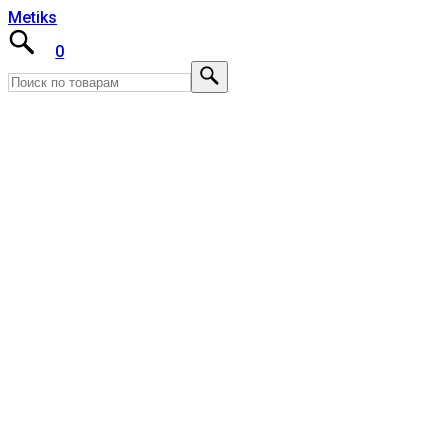
Metiks
0