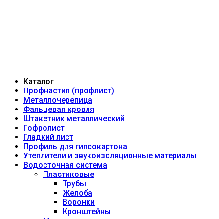
Каталог
Профнастил (профлист)
Металлочерепица
Фальцевая кровля
Штакетник металлический
Гофролист
Гладкий лист
Профиль для гипсокартона
Утеплители и звукоизоляционные материалы
Водосточная система
Пластиковые
Трубы
Желоба
Воронки
Кронштейны