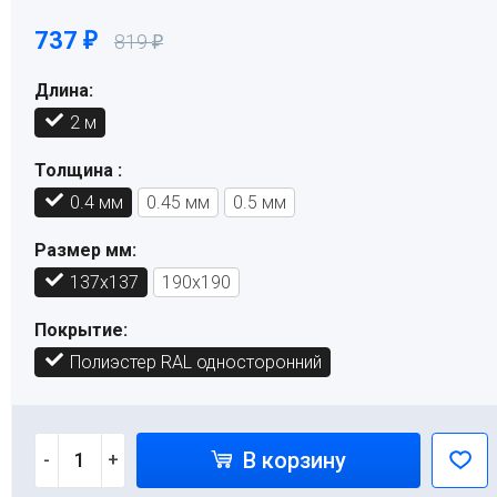
737
₽
819
₽
Длина:
2 м
Толщина :
0.4 мм
0.45 мм
0.5 мм
Размер мм:
137х137
190х190
Покрытие:
Полиэстер RAL односторонний
В корзину
-
+