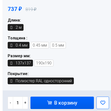
737
819
₽
₽
Длина:
2 м
Толщина :
0.4 мм
0.45 мм
0.5 мм
Размер мм:
137х137
190х190
Покрытие:
Полиэстер RAL односторонний
В корзину
-
+