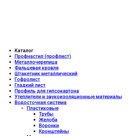
Каталог
Профнастил (профлист)
Металлочерепица
Фальцевая кровля
Штакетник металлический
Гофролист
Гладкий лист
Профиль для гипсокартона
Утеплители и звукоизоляционные материалы
Водосточная система
Пластиковые
Трубы
Желоба
Воронки
Кронштейны