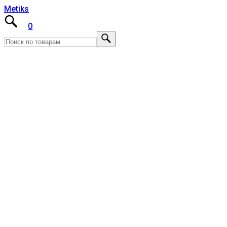
Metiks
0