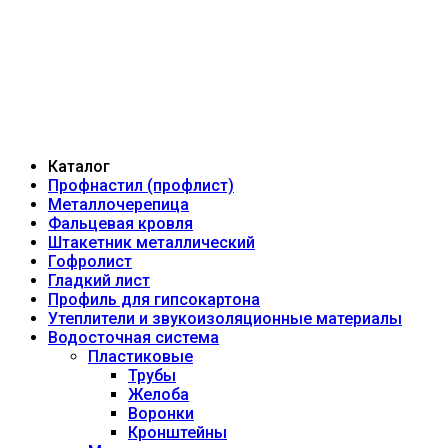
Каталог
Профнастил (профлист)
Металлочерепица
Фальцевая кровля
Штакетник металлический
Гофролист
Гладкий лист
Профиль для гипсокартона
Утеплители и звукоизоляционные материалы
Водосточная система
Пластиковые
Трубы
Желоба
Воронки
Кронштейны