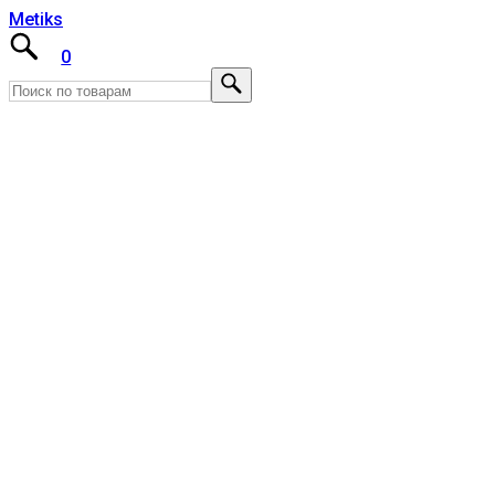
Metiks
0