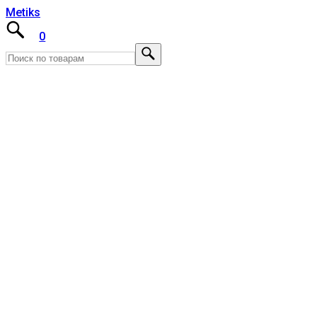
Metiks
0