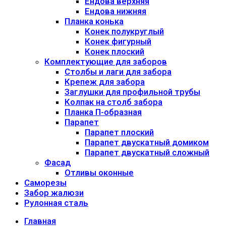
Ендова верхняя
Ендова нижняя
Планка конька
Конек полукруглый
Конек фигурный
Конек плоский
Комплектующие для заборов
Столбы и лаги для забора
Крепеж для забора
Заглушки для профильной трубы
Колпак на столб забора
Планка П-образная
Парапет
Парапет плоский
Парапет двускатный домиком
Парапет двускатный сложный
Фасад
Отливы оконные
Саморезы
Забор жалюзи
Рулонная сталь
Главная