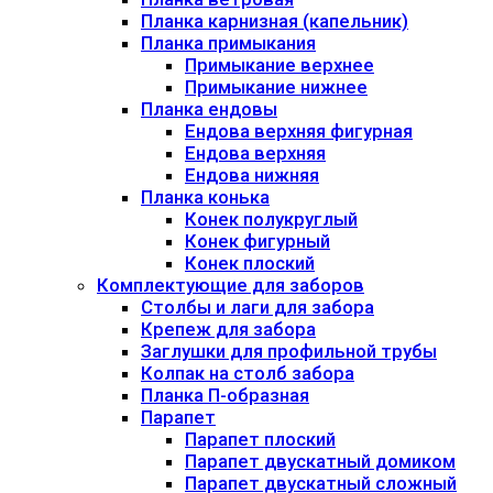
Планка карнизная (капельник)
Планка примыкания
Примыкание верхнее
Примыкание нижнее
Планка ендовы
Ендова верхняя фигурная
Ендова верхняя
Ендова нижняя
Планка конька
Конек полукруглый
Конек фигурный
Конек плоский
Комплектующие для заборов
Столбы и лаги для забора
Крепеж для забора
Заглушки для профильной трубы
Колпак на столб забора
Планка П-образная
Парапет
Парапет плоский
Парапет двускатный домиком
Парапет двускатный сложный