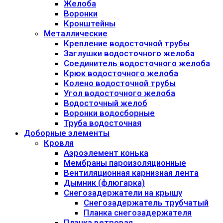
Желоба
Воронки
Кронштейны
Металлические
Крепление водосточной трубы
Заглушки водосточного желоба
Соединитель водосточного желоба
Крюк водосточного желоба
Колено водосточной трубы
Угол водосточного желоба
Водосточный желоб
Воронки водосборные
Труба водосточная
Доборные элементы
Кровля
Аэроэлемент конька
Мембраны пароизоляционные
Вентиляционная карнизная лента
Дымник (флюгарка)
Снегозадержатели на крышу
Снегозадержатель трубчатый
Планка снегозадержателя
Планка ветровая