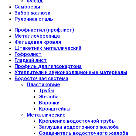
Фасад
Саморезы
Забор жалюзи
Рулонная сталь
Профнастил (профлист)
Металлочерепица
Фальцевая кровля
Штакетник металлический
Гофролист
Гладкий лист
Профиль для гипсокартона
Утеплители и звукоизоляционные материалы
Водосточная система
Пластиковые
Трубы
Желоба
Воронки
Кронштейны
Металлические
Крепление водосточной трубы
Заглушки водосточного желоба
Соединитель водосточного желоба