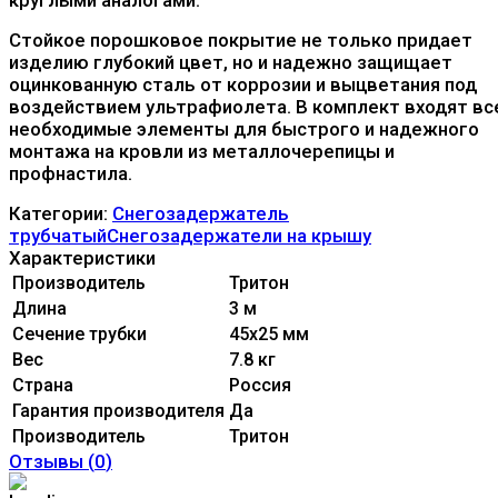
Стойкое порошковое покрытие не только придает
изделию глубокий цвет, но и надежно защищает
оцинкованную сталь от коррозии и выцветания под
воздействием ультрафиолета. В комплект входят вс
необходимые элементы для быстрого и надежного
монтажа на кровли из металлочерепицы и
профнастила.
Категории:
Снегозадержатель
трубчатый
Снегозадержатели на крышу
Характеристики
Производитель
Тритон
Длина
3 м
Сечение трубки
45х25 мм
Вес
7.8 кг
Страна
Россия
Гарантия производителя
Да
Производитель
Тритон
Отзывы (
0
)