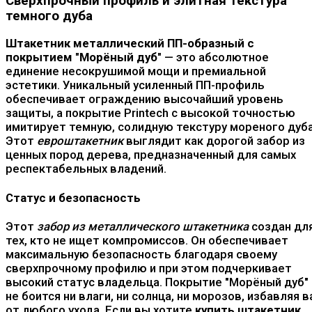
Сверхпрочный профиль и элитная текстура
темного дуба
Штакетник металлический ПП-образный с
покрытием "Морёный дуб"
— это абсолютное
единение несокрушимой мощи и премиальной
эстетики. Уникальный усиленный ПП-профиль
обеспечивает ограждению высочайший уровень
защиты, а покрытие Printech с высокой точностью
имитирует темную, солидную текстуру мореного дуба
Этот
евроштакетник
выглядит как дорогой забор из
ценных пород дерева, предназначенный для самых
респектабельных владений.
Статус и безопасность
Этот
забор из металлического штакетника
создан дл
тех, кто не ищет компромиссов. Он обеспечивает
максимальную безопасность благодаря своему
сверхпрочному профилю и при этом подчеркивает
высокий статус владельца. Покрытие "Морёный дуб"
не боится ни влаги, ни солнца, ни морозов, избавляя в
от любого ухода. Если вы хотите
купить штакетник
,