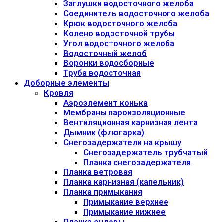
Заглушки водосточного желоба
Соединитель водосточного желоба
Крюк водосточного желоба
Колено водосточной трубы
Угол водосточного желоба
Водосточный желоб
Воронки водосборные
Труба водосточная
Доборные элементы
Кровля
Аэроэлемент конька
Мембраны пароизоляционные
Вентиляционная карнизная лента
Дымник (флюгарка)
Снегозадержатели на крышу
Снегозадержатель трубчатый
Планка снегозадержателя
Планка ветровая
Планка карнизная (капельник)
Планка примыкания
Примыкание верхнее
Примыкание нижнее
Планка ендовы