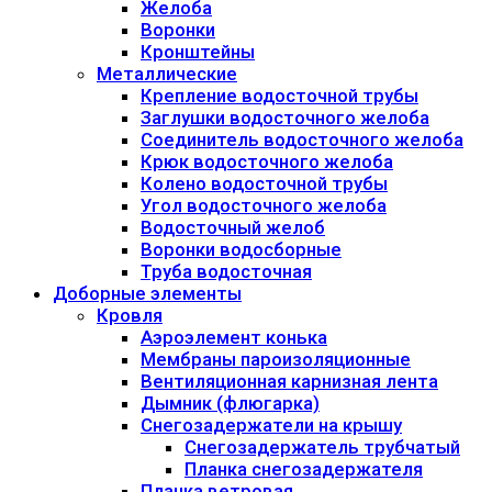
Желоба
Воронки
Кронштейны
Металлические
Крепление водосточной трубы
Заглушки водосточного желоба
Соединитель водосточного желоба
Крюк водосточного желоба
Колено водосточной трубы
Угол водосточного желоба
Водосточный желоб
Воронки водосборные
Труба водосточная
Доборные элементы
Кровля
Аэроэлемент конька
Мембраны пароизоляционные
Вентиляционная карнизная лента
Дымник (флюгарка)
Снегозадержатели на крышу
Снегозадержатель трубчатый
Планка снегозадержателя
Планка ветровая