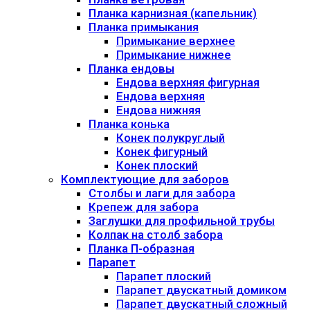
Планка карнизная (капельник)
Планка примыкания
Примыкание верхнее
Примыкание нижнее
Планка ендовы
Ендова верхняя фигурная
Ендова верхняя
Ендова нижняя
Планка конька
Конек полукруглый
Конек фигурный
Конек плоский
Комплектующие для заборов
Столбы и лаги для забора
Крепеж для забора
Заглушки для профильной трубы
Колпак на столб забора
Планка П-образная
Парапет
Парапет плоский
Парапет двускатный домиком
Парапет двускатный сложный