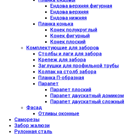
Ендова верхняя фигурная
Ендова верхняя
Ендова нижняя
Планка конька
Конек полукруглый
Конек фигурный
Конек плоский
Комплектующие для заборов
Столбы и лаги для забора
Крепеж для забора
Заглушки для профильной трубы
Колпак на столб забора
Планка П-образная
Парапет
Парапет плоский
Парапет двускатный домиком
Парапет двускатный сложный
Фасад
Отливы оконные
Саморезы
Забор жалюзи
Рулонная сталь