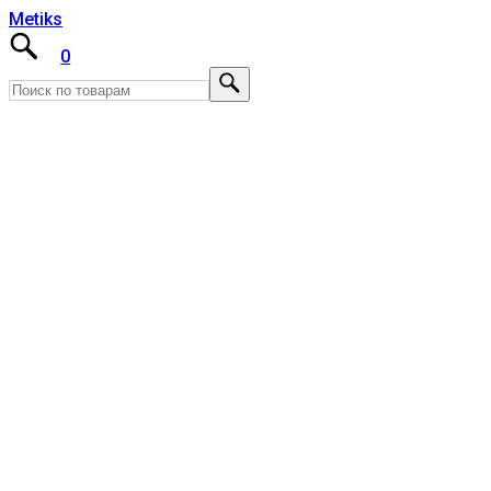
Metiks
0