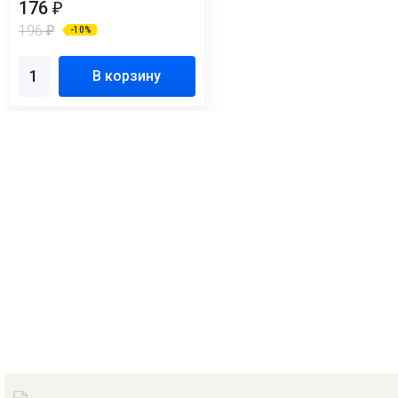
176
₽
196
₽
-10%
В корзину