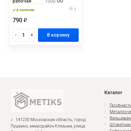
рабочая
1000 мм
0
в наличии
790
₽
-
+
В корзину
Каталог
Профнасти
Металлоче
Фальцевая
141230 Московская область, город
Штакетник
Пушкино, микрорайон Клязьма, улица
Гофролис