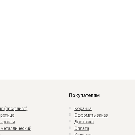
Покупателям
л (профлист)
Корзина
репица
Оформить заказ
 кровля
Доставка
 металлический
Оплата
т
Корзина