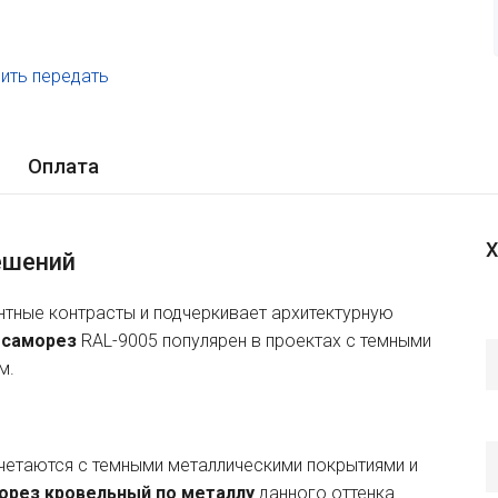
ить передать
.
Оплата
Х
ешений
нтные контрасты и подчеркивает архитектурную
 саморез
RAL-9005 популярен в проектах с темными
м.
четаются с темными металлическими покрытиями и
орез кровельный по металлу
данного оттенка