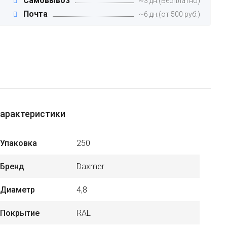
Самовывоз
~3 дн.(Бесплатно)
Почта
~6 дн.(от 500 руб.)
арактеристики
Упаковка
250
Бренд
Daxmer
Диаметр
4,8
Покрытие
RAL