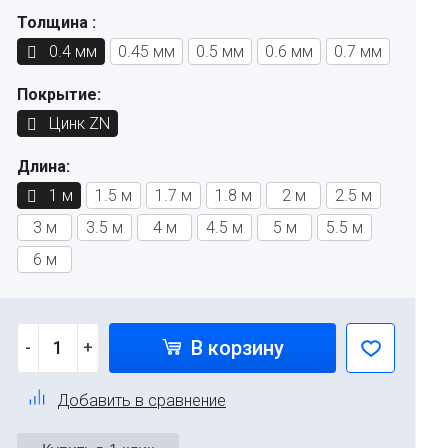
Толщина :
0.4 мм
0.45 мм
0.5 мм
0.6 мм
0.7 мм
Покрытие:
Цинк ZN
Длина:
1 м
1.5 м
1.7 м
1.8 м
2 м
2.5 м
3 м
3.5 м
4 м
4.5 м
5 м
5.5 м
6 м
В корзину
-
+
Добавить в сравнение