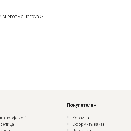
 снеговые нагрузки.
Покупателям
л (профлист)
Корзина
репица
Оформить заказ
 кровля
Доставка