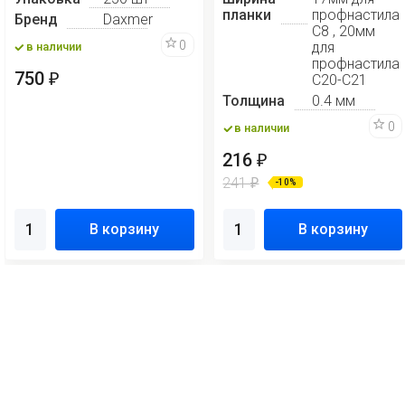
планки
профнастила
Бренд
Daxmer
С8 , 20мм
0
для
в наличии
профнастила
750
₽
С20-С21
Толщина
0.4 мм
0
в наличии
216
₽
241
₽
-10%
В корзину
В корзину