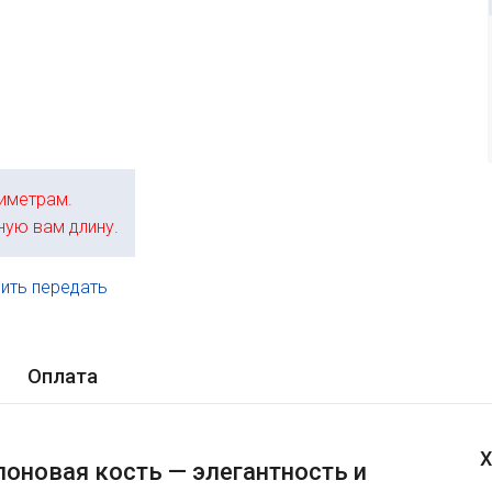
иметрам.
ную вам длину.
ить передать
.
Оплата
Х
оновая кость — элегантность и