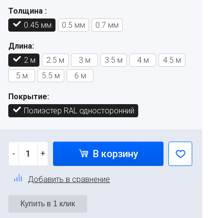
Толщина :
0.45 мм
0.5 мм
0.7 мм
Длина:
2 м
2.5 м
3 м
3.5 м
4 м
4.5 м
5 м
5.5 м
6 м
Покрытие:
Полиэстер RAL односторонний
В корзину
-
+
Добавить в сравнение