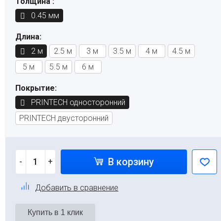
Толщина :
0.45 мм
Длина:
2 м
2.5 м
3 м
3.5 м
4 м
4.5 м
5 м
5.5 м
6 м
Покрытие:
PRINTECH односторонний
PRINTECH двусторонний
В корзину
-
+
Добавить в сравнение