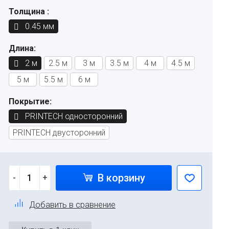
Толщина :
0.45 мм
Длина:
2 м
2.5 м
3 м
3.5 м
4 м
4.5 м
5 м
5.5 м
6 м
Покрытие:
PRINTECH односторонний
PRINTECH двусторонний
В корзину
-
+
Добавить в сравнение