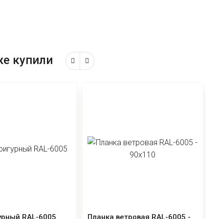
же купили
Хит!
рнизная RAL-6005
Снегозадержатель Premium