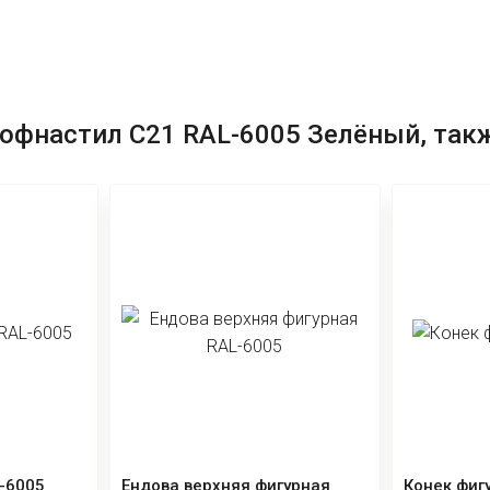
рофнастил C21 RAL-6005 Зелёный, так
L-6005
Планка ветровая RAL-6005 -
Планка ка