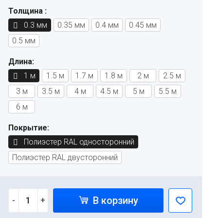
Толщина :
0.3 мм
0.35 мм
0.4 мм
0.45 мм
0.5 мм
Длина:
1 м
1.5 м
1.7 м
1.8 м
2 м
2.5 м
3 м
3.5 м
4 м
4.5 м
5 м
5.5 м
6 м
Покрытие:
Полиэстер RAL односторонний
Полиэстер RAL двусторонний
В корзину
-
+