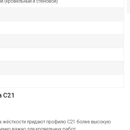
й (кровельный и стеновой)
а C21
а жёсткости придают профилю C21 более высокую
бенно важно для кровельных работ.