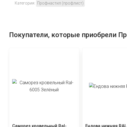
Категория:
Профнастил (профлист)
Покупатели, которые приобрели П
Ендова верхняя фигурная
Конек фигурный RA