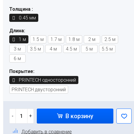
Толщина :
0.45 мм
Длина:
1 м
1.5 м
1.7 м
1.8 м
2 м
2.5 м
3 м
3.5 м
4 м
4.5 м
5 м
5.5 м
6 м
Покрытие:
PRINTECH односторонний
PRINTECH двусторонний
В корзину
-
+
Добавить в сравнение