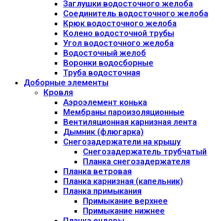
Заглушки водосточного желоба
Соединитель водосточного желоба
Крюк водосточного желоба
Колено водосточной трубы
Угол водосточного желоба
Водосточный желоб
Воронки водосборные
Труба водосточная
Доборные элементы
Кровля
Аэроэлемент конька
Мембраны пароизоляционные
Вентиляционная карнизная лента
Дымник (флюгарка)
Снегозадержатели на крышу
Снегозадержатель трубчатый
Планка снегозадержателя
Планка ветровая
Планка карнизная (капельник)
Планка примыкания
Примыкание верхнее
Примыкание нижнее
Планка ендовы