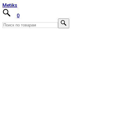
Metiks
0