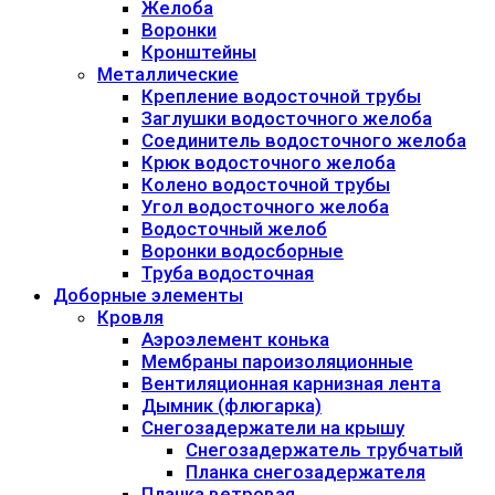
Желоба
Воронки
Кронштейны
Металлические
Крепление водосточной трубы
Заглушки водосточного желоба
Соединитель водосточного желоба
Крюк водосточного желоба
Колено водосточной трубы
Угол водосточного желоба
Водосточный желоб
Воронки водосборные
Труба водосточная
Доборные элементы
Кровля
Аэроэлемент конька
Мембраны пароизоляционные
Вентиляционная карнизная лента
Дымник (флюгарка)
Снегозадержатели на крышу
Снегозадержатель трубчатый
Планка снегозадержателя
Планка ветровая