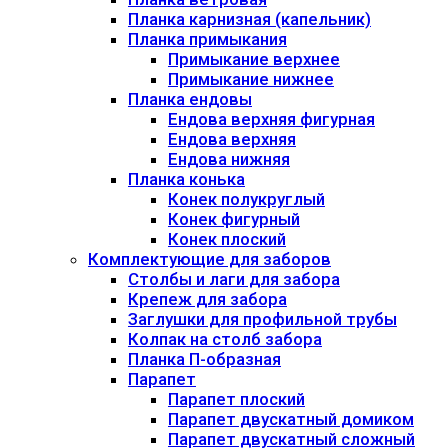
Планка карнизная (капельник)
Планка примыкания
Примыкание верхнее
Примыкание нижнее
Планка ендовы
Ендова верхняя фигурная
Ендова верхняя
Ендова нижняя
Планка конька
Конек полукруглый
Конек фигурный
Конек плоский
Комплектующие для заборов
Столбы и лаги для забора
Крепеж для забора
Заглушки для профильной трубы
Колпак на столб забора
Планка П-образная
Парапет
Парапет плоский
Парапет двускатный домиком
Парапет двускатный сложный