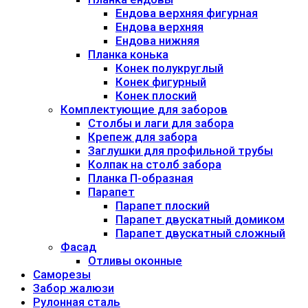
Ендова верхняя фигурная
Ендова верхняя
Ендова нижняя
Планка конька
Конек полукруглый
Конек фигурный
Конек плоский
Комплектующие для заборов
Столбы и лаги для забора
Крепеж для забора
Заглушки для профильной трубы
Колпак на столб забора
Планка П-образная
Парапет
Парапет плоский
Парапет двускатный домиком
Парапет двускатный сложный
Фасад
Отливы оконные
Саморезы
Забор жалюзи
Рулонная сталь