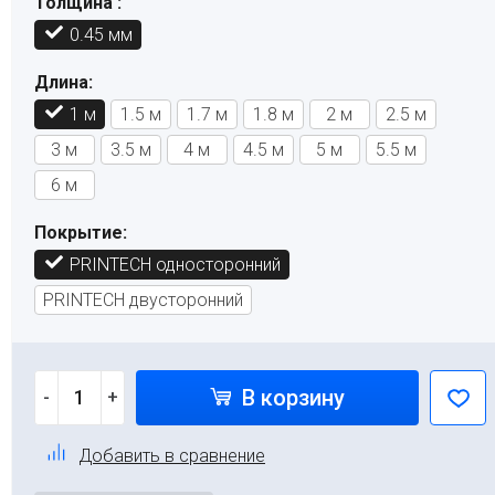
Толщина :
0.45 мм
Длина:
1 м
1.5 м
1.7 м
1.8 м
2 м
2.5 м
3 м
3.5 м
4 м
4.5 м
5 м
5.5 м
6 м
Покрытие:
PRINTECH односторонний
PRINTECH двусторонний
В корзину
-
+
Добавить в сравнение