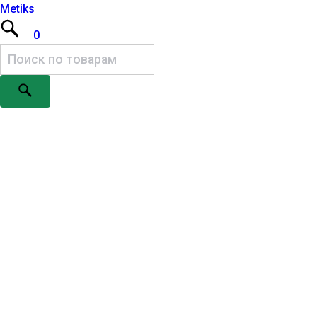
Metiks
0