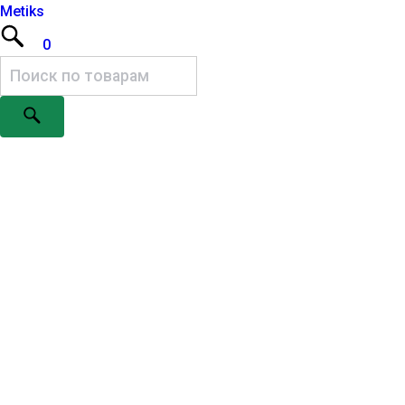
Metiks
0