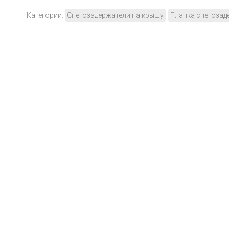
Категории:
Снегозадержатели на крышу
Планка снегозад