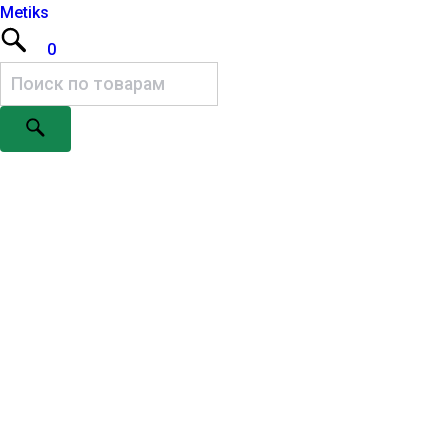
Metiks
0