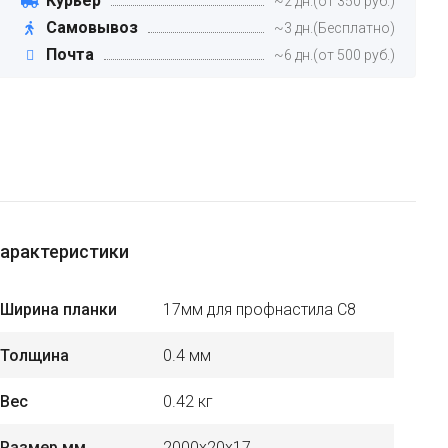
Курьер
~2 дн.(от 350 руб.)
Самовывоз
~3 дн.(Бесплатно)
Почта
~6 дн.(от 500 руб.)
арактеристики
Ширина планки
17мм для профнастила С8
Толщина
0.4 мм
Вес
0.42 кг
Размер мм
2000х20х17