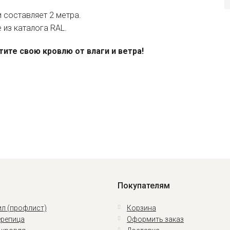
и составляет 2 метра.
 из каталога RAL.
ите свою кровлю от влаги и ветра!
Покупателям
л (профлист)
Корзина
репица
Оформить заказ