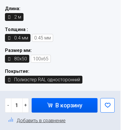
Длина:
2 м
Толщина :
0.4 мм
0.45 мм
Размер мм:
80x50
100x65
Покрытие:
Полиэстер RAL односторонний
В корзину
-
+
Добавить в сравнение