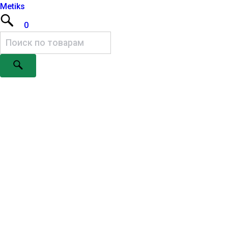
Metiks
0