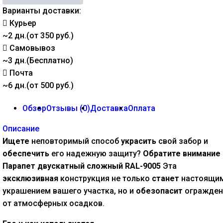
Варианты доставки:
Курьер
~2 дн.(от 350 руб.)
Самовывоз
~3 дн.(Бесплатно)
Почта
~6 дн.(от 500 руб.)
Обзор
Отзывы (
0
)
Доставка
Оплата
Описание
Ищете
неповторимый способ
украсить
свой забор и
обеспечить
его надежную защиту?
Обратите внимание
Парапет двускатный сложный RAL-9005
Эта
эксклюзивная
конструкция не только
станет
настоящи
украшением вашего участка, но и
обезопасит
огражден
от атмосферных осадков.