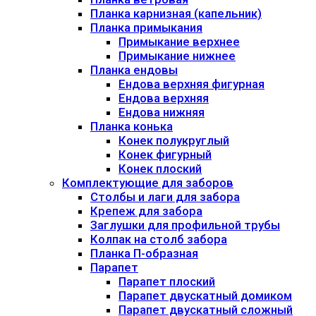
Планка карнизная (капельник)
Планка примыкания
Примыкание верхнее
Примыкание нижнее
Планка ендовы
Ендова верхняя фигурная
Ендова верхняя
Ендова нижняя
Планка конька
Конек полукруглый
Конек фигурный
Конек плоский
Комплектующие для заборов
Столбы и лаги для забора
Крепеж для забора
Заглушки для профильной трубы
Колпак на столб забора
Планка П-образная
Парапет
Парапет плоский
Парапет двускатный домиком
Парапет двускатный сложный