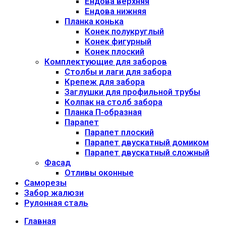
Ендова верхняя
Ендова нижняя
Планка конька
Конек полукруглый
Конек фигурный
Конек плоский
Комплектующие для заборов
Столбы и лаги для забора
Крепеж для забора
Заглушки для профильной трубы
Колпак на столб забора
Планка П-образная
Парапет
Парапет плоский
Парапет двускатный домиком
Парапет двускатный сложный
Фасад
Отливы оконные
Саморезы
Забор жалюзи
Рулонная сталь
Главная