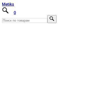
Metiks
0