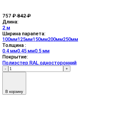
757
₽
842
₽
Длина:
2 м
Ширина парапета:
100мм
125мм
150мм
200мм
250мм
Толщина :
0.4 мм
0.45 мм
0.5 мм
Покрытие:
Полиэстер RAL односторонний
-
+
В корзину