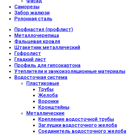
Фасад
Саморезы
Забор жалюзи
Рулонная сталь
Профнастил (профлист)
Металлочерепица
Фальцевая кровля
Штакетник металлический
Гофролист
Гладкий лист
Профиль для гипсокартона
Утеплители и звукоизоляционные материалы
Водосточная система
Пластиковые
Трубы
Желоба
Воронки
Кронштейны
Металлические
Крепление водосточной трубы
Заглушки водосточного желоба
Соединитель водосточного желоба