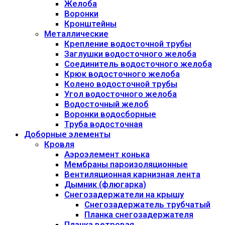
Желоба
Воронки
Кронштейны
Металлические
Крепление водосточной трубы
Заглушки водосточного желоба
Соединитель водосточного желоба
Крюк водосточного желоба
Колено водосточной трубы
Угол водосточного желоба
Водосточный желоб
Воронки водосборные
Труба водосточная
Доборные элементы
Кровля
Аэроэлемент конька
Мембраны пароизоляционные
Вентиляционная карнизная лента
Дымник (флюгарка)
Снегозадержатели на крышу
Снегозадержатель трубчатый
Планка снегозадержателя
Планка ветровая