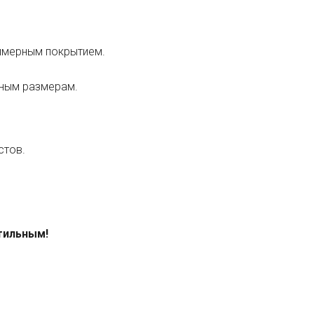
лимерным покрытием.
ьным размерам.
стов.
тильным!