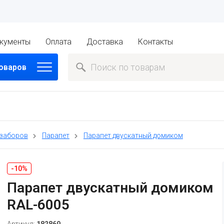
кументы
Оплата
Доставка
Контакты
товаров
 заборов
Парапет
Парапет двускатный домиком
-10%
Парапет двускатный домиком
RAL-6005
Артикул:
182869