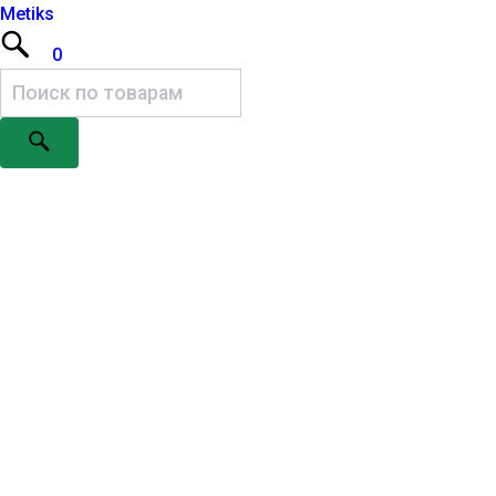
Metiks
0