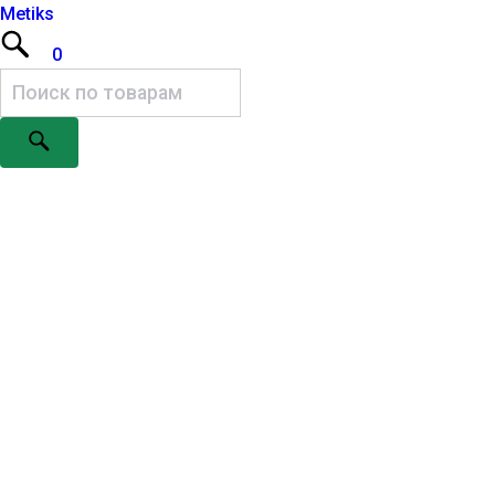
Metiks
0