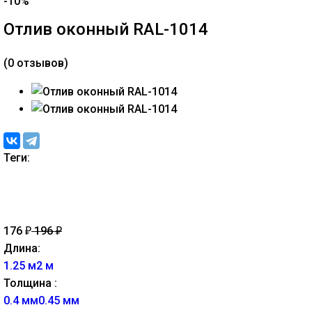
-10%
Отлив оконный RAL-1014
(0 отзывов)
Теги:
176
196
₽
₽
Длина:
1.25 м
2 м
Толщина :
0.4 мм
0.45 мм