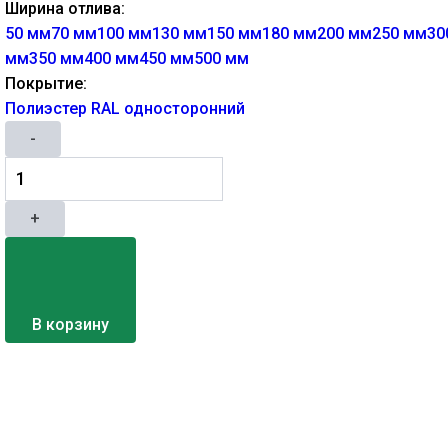
Ширина отлива:
50 мм
70 мм
100 мм
130 мм
150 мм
180 мм
200 мм
250 мм
30
мм
350 мм
400 мм
450 мм
500 мм
Покрытие:
Полиэстер RAL односторонний
-
+
В корзину