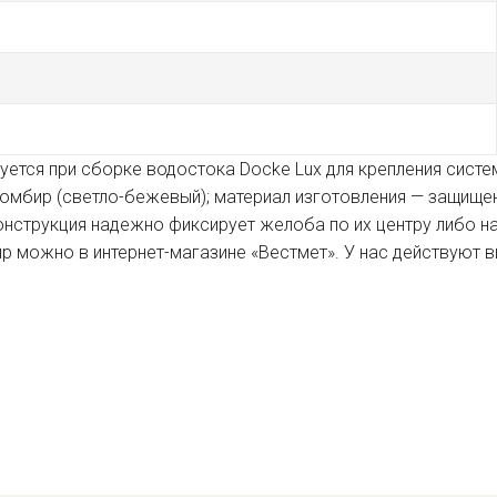
ется при сборке водостока Docke Lux для крепления систе
омбир (светло-бежевый); материал изготовления — защищенн
онструкция надежно фиксирует желоба по их центру либо на
р можно в интернет-магазине «Вестмет». У нас действуют