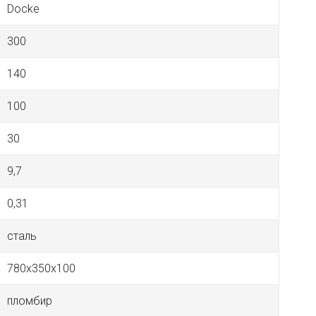
Docke
300
140
100
30
9,7
0,31
сталь
780x350x100
пломбир