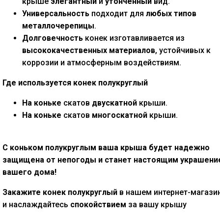
крыше
элегантный
и
утонченный
вид.
Универсальность
подходит для
любых типов
металлочерепицы
.
Долговечность
конек изготавливается из
высококачественных материалов
, устойчивых к
коррозии и атмосферным воздействиям.
Где используется конек полукруглый
На коньке
скатов
двускатной
крыши.
На коньке
скатов
многоскатной
крыши.
С коньком полукруглым ваша крыша будет надежно
защищена от непогоды и станет настоящим украшени
вашего дома!
Закажите конек полукруглый
в нашем интернет-магази
и наслаждайтесь
спокойствием
за вашу крышу