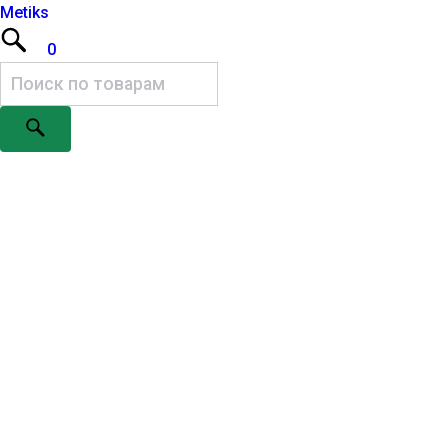
Metiks
0