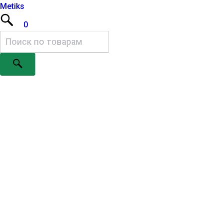
Metiks
0