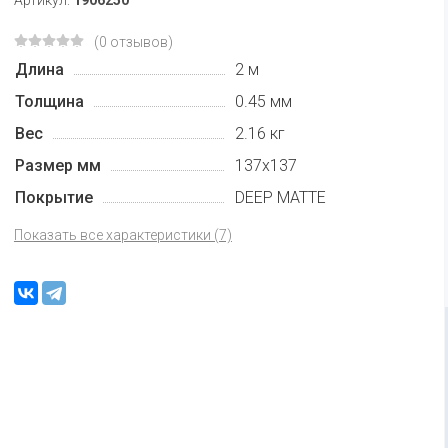
(0 отзывов)
Длина
2 м
Толщина
0.45 мм
Вес
2.16 кг
Размер мм
137х137
Покрытие
DEEP MATTE
Показать все характеристики (7)