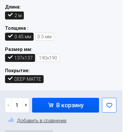
Длина:
2 м
Толщина :
0.45 мм
0.5 мм
Размер мм:
137х137
190х190
Покрытие:
DEEP MATTE
В корзину
-
+
Добавить в сравнение