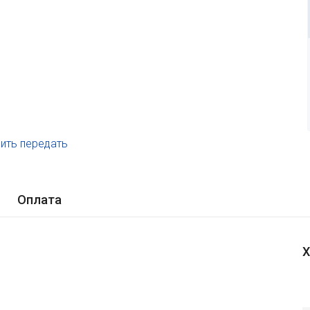
ить передать
.
Оплата
Х
и