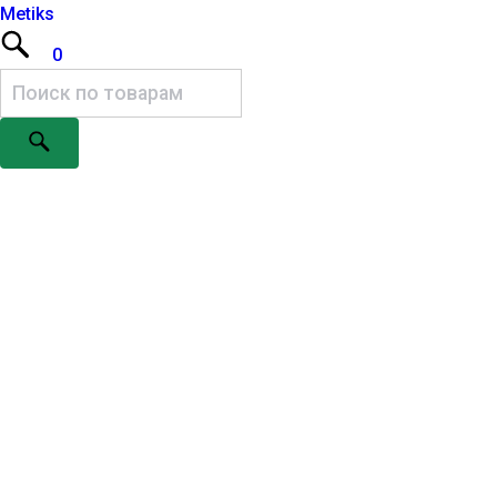
Metiks
0