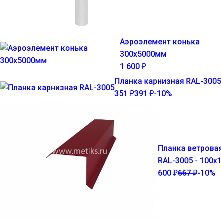
Аэроэлемент конька
300х5000мм
1 600
₽
Планка карнизная RAL-3005
351
391
-10%
₽
₽
Планка ветрова
RAL-3005 - 100х
600
667
-10%
₽
₽