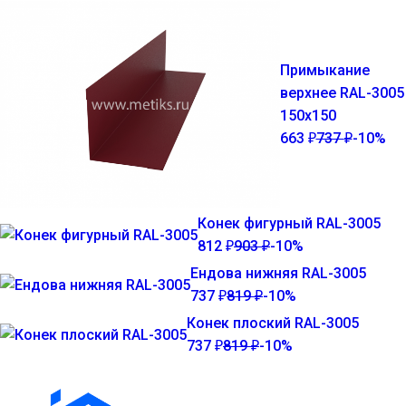
Примыкание
верхнее RAL-3005 
150х150
663
737
-10%
₽
₽
Конек фигурный RAL-3005
812
903
-10%
₽
₽
Ендова нижняя RAL-3005
737
819
-10%
₽
₽
Конек плоский RAL-3005
737
819
-10%
₽
₽