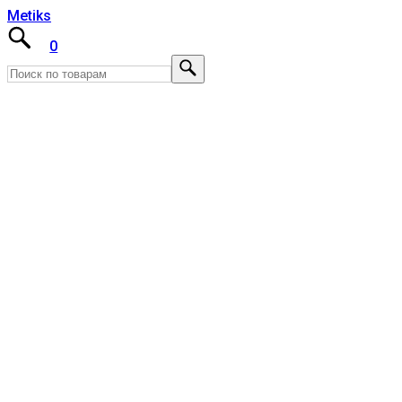
Metiks
0