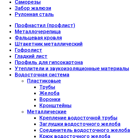
Саморезы
Забор жалюзи
Рулонная сталь
Профнастил (профлист)
Металлочерепица
Фальцевая кровля
Штакетник металлический
Гофролист
Гладкий лист
Профиль для гипсокартона
Утеплители и звукоизоляционные материалы
Водосточная система
Пластиковые
Трубы
Желоба
Воронки
Кронштейны
Металлические
Крепление водосточной трубы
Заглушки водосточного желоба
Соединитель водосточного желоба
Крюк водосточного желоба