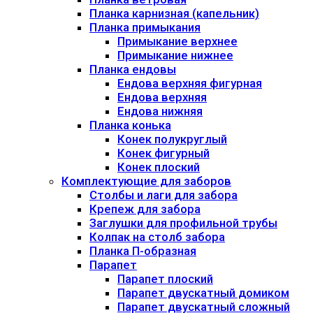
Планка карнизная (капельник)
Планка примыкания
Примыкание верхнее
Примыкание нижнее
Планка ендовы
Ендова верхняя фигурная
Ендова верхняя
Ендова нижняя
Планка конька
Конек полукруглый
Конек фигурный
Конек плоский
Комплектующие для заборов
Столбы и лаги для забора
Крепеж для забора
Заглушки для профильной трубы
Колпак на столб забора
Планка П-образная
Парапет
Парапет плоский
Парапет двускатный домиком
Парапет двускатный сложный