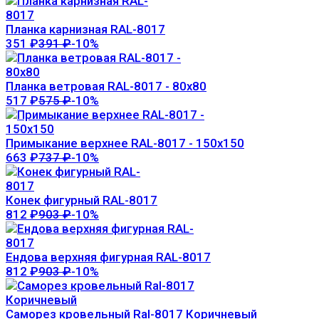
Планка карнизная RAL-8017
351
₽
391
₽
-10%
Планка ветровая RAL-8017 - 80х80
517
₽
575
₽
-10%
Примыкание верхнее RAL-8017 - 150х150
663
₽
737
₽
-10%
Конек фигурный RAL-8017
812
₽
903
₽
-10%
Ендова верхняя фигурная RAL-8017
812
₽
903
₽
-10%
Саморез кровельный Ral-8017 Коричневый