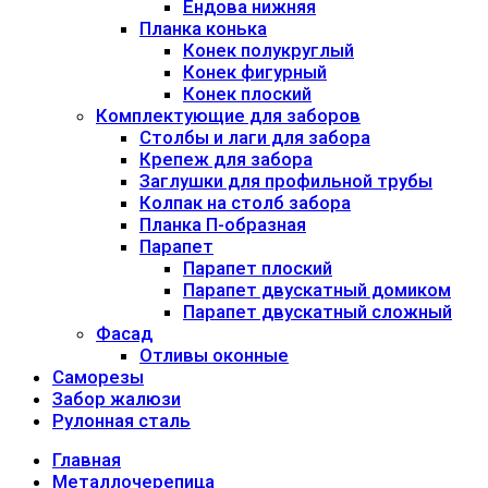
Ендова нижняя
Планка конька
Конек полукруглый
Конек фигурный
Конек плоский
Комплектующие для заборов
Столбы и лаги для забора
Крепеж для забора
Заглушки для профильной трубы
Колпак на столб забора
Планка П-образная
Парапет
Парапет плоский
Парапет двускатный домиком
Парапет двускатный сложный
Фасад
Отливы оконные
Саморезы
Забор жалюзи
Рулонная сталь
Главная
Металлочерепица