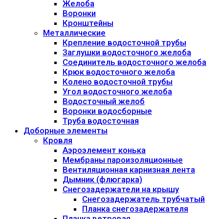
Желоба
Воронки
Кронштейны
Металлические
Крепление водосточной трубы
Заглушки водосточного желоба
Соединитель водосточного желоба
Крюк водосточного желоба
Колено водосточной трубы
Угол водосточного желоба
Водосточный желоб
Воронки водосборные
Труба водосточная
Доборные элементы
Кровля
Аэроэлемент конька
Мембраны пароизоляционные
Вентиляционная карнизная лента
Дымник (флюгарка)
Снегозадержатели на крышу
Снегозадержатель трубчатый
Планка снегозадержателя
Планка ветровая